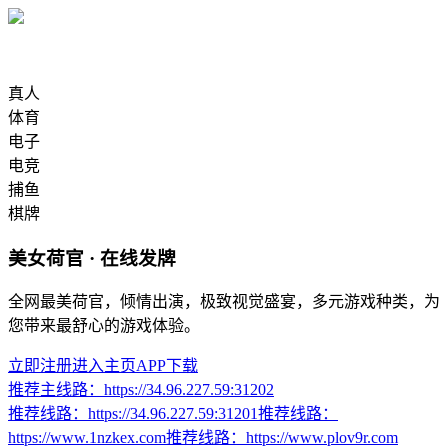
真人
体育
电子
电竞
捕鱼
棋牌
美女荷官 · 在线发牌
全网最美荷官，倾情出演，极致视觉盛宴，多元游戏种类，为
您带来最舒心的游戏体验。
立即注册
进入主页
APP下载
推荐主线路：
https://34.96.227.59:31202
推荐线路：
https://34.96.227.59:31201
推荐线路：
https://www.1nzkex.com
推荐线路：
https://www.plov9r.com