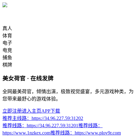
真人
体育
电子
电竞
捕鱼
棋牌
美女荷官 · 在线发牌
全网最美荷官，倾情出演，极致视觉盛宴，多元游戏种类，为
您带来最舒心的游戏体验。
立即注册
进入主页
APP下载
推荐主线路：
https://34.96.227.59:31202
推荐线路：
https://34.96.227.59:31201
推荐线路：
https://www.1nzkex.com
推荐线路：
https://www.plov9r.com