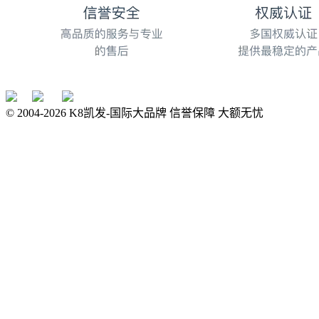
© 2004-
2026
K8凯发-国际大品牌 信誉保障 大额无忧