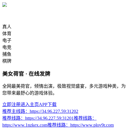
真人
体育
电子
电竞
捕鱼
棋牌
美女荷官 · 在线发牌
全网最美荷官，倾情出演，极致视觉盛宴，多元游戏种类，为
您带来最舒心的游戏体验。
立即注册
进入主页
APP下载
推荐主线路：
https://34.96.227.59:31202
推荐线路：
https://34.96.227.59:31201
推荐线路：
https://www.1nzkex.com
推荐线路：
https://www.plov9r.com