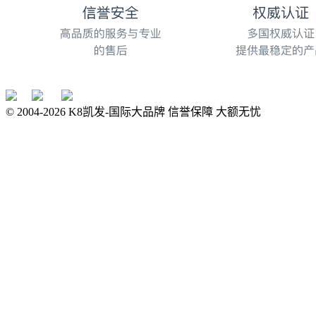
© 2004-
2026
K8凯发-国际大品牌 信誉保障 大额无忧