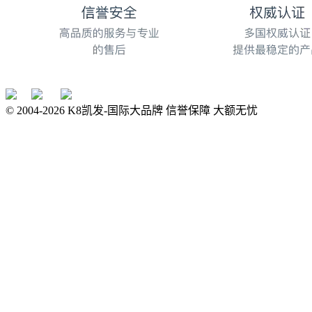
© 2004-
2026
K8凯发-国际大品牌 信誉保障 大额无忧