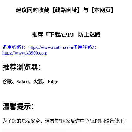
建议同时收藏【线路网址】与【本网页】
推荐『下载APP』 防止迷路
备用线路
1
：
https://www.rznbm.com
备用线路
2
：
https://www.k8900.com
推荐浏览器：
谷歌、Safari、火狐、Edge
温馨提示：
为了您的隐私安全，请勿与"国家反诈中心"APP同设备使用！