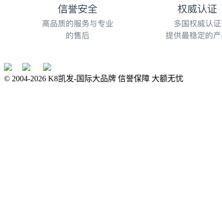
© 2004-
2026
K8凯发-国际大品牌 信誉保障 大额无忧