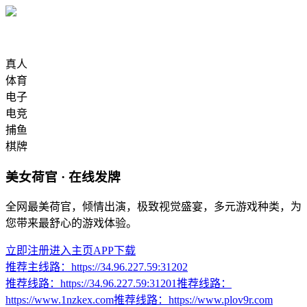
真人
体育
电子
电竞
捕鱼
棋牌
美女荷官 · 在线发牌
全网最美荷官，倾情出演，极致视觉盛宴，多元游戏种类，为
您带来最舒心的游戏体验。
立即注册
进入主页
APP下载
推荐主线路：
https://34.96.227.59:31202
推荐线路：
https://34.96.227.59:31201
推荐线路：
https://www.1nzkex.com
推荐线路：
https://www.plov9r.com