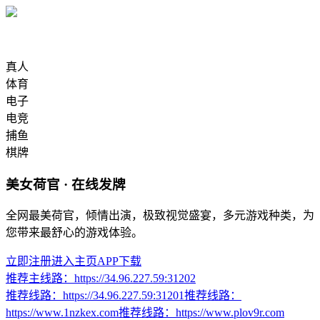
真人
体育
电子
电竞
捕鱼
棋牌
美女荷官 · 在线发牌
全网最美荷官，倾情出演，极致视觉盛宴，多元游戏种类，为
您带来最舒心的游戏体验。
立即注册
进入主页
APP下载
推荐主线路：
https://34.96.227.59:31202
推荐线路：
https://34.96.227.59:31201
推荐线路：
https://www.1nzkex.com
推荐线路：
https://www.plov9r.com