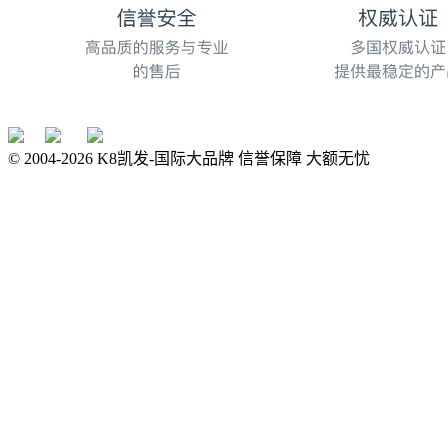
© 2004-
2026
K8凯发-国际大品牌 信誉保障 大额无忧