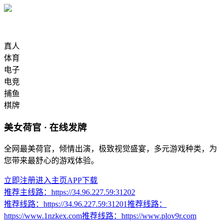
真人
体育
电子
电竞
捕鱼
棋牌
美女荷官 · 在线发牌
全网最美荷官，倾情出演，极致视觉盛宴，多元游戏种类，为
您带来最舒心的游戏体验。
立即注册
进入主页
APP下载
推荐主线路：
https://34.96.227.59:31202
推荐线路：
https://34.96.227.59:31201
推荐线路：
https://www.1nzkex.com
推荐线路：
https://www.plov9r.com