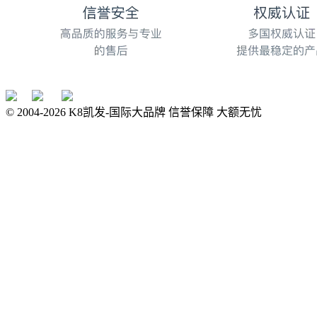
© 2004-
2026
K8凯发-国际大品牌 信誉保障 大额无忧