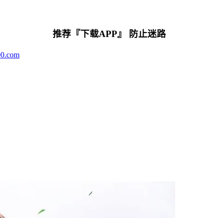
推荐『下载APP』 防止迷路
00.com