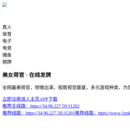
真人
体育
电子
电竞
捕鱼
棋牌
美女荷官 · 在线发牌
全网最美荷官，倾情出演，极致视觉盛宴，多元游戏种类，为
立即注册
进入主页
APP下载
推荐主线路：
https://34.96.227.59:31202
推荐线路：
https://34.96.227.59:31201
推荐线路：
https://www.1nz